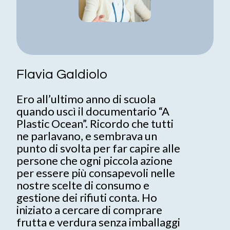
Flavia Galdiolo
G
Ero all’ultimo anno di scuola
D
quando uscì il documentario “A
p
Plastic Ocean”. Ricordo che tutti
d
ne parlavano, e sembrava un
c
punto di svolta per far capire alle
d
persone che ogni piccola azione
i
per essere più consapevoli nelle
p
nostre scelte di consumo e
p
gestione dei rifiuti conta. Ho
m
iniziato a cercare di comprare
c
frutta e verdura senza imballaggi
o