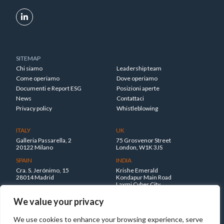
SITEMAP
Chi siamo
Leadership team
Come operiamo
Dove operiamo
Documenti e Report ESG
Posizioni aperte
News
Contattaci
Privacy policy
Whistleblowing
ITALY
UK
Galleria Passarella, 2
75 Grosvenor Street
20122 Milano
London, W1K 3JS
SPAIN
INDIA
Cra. S. Jerónimo, 15
Krishe Emerald
28014 Madrid
Kondapur Main Road
Laxmi Cyber City
Hyderabad 500045
We value your privacy
No Result
Website Carbon
We use cookies to enhance your browsing experience, serve