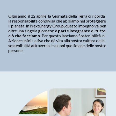
Divisioni Operative
Starlight
Ogni anno, il 22 aprile, la Giornata della Terra ci ricorda
la responsabilità condivisa che abbiamo nel proteggere
NextEnergy Capital
il pianeta. In NextEnergy Group, questo impegno va ben
WiseEnergy
oltre una singola giornata:
è parte integrante di tutto
NextSTEP
ciò che facciamo
. Per questo lanciamo Sostenibilità in
Azione: un’iniziativa che dà vita alla nostra cultura della
NextEnergy Foundation
sostenibilità attraverso le azioni quotidiane delle nostre
persone.
Strategia d'Investimento
Come operiamo
Dove operiamo
Track record
Sostenibilità e ESG
Impegni