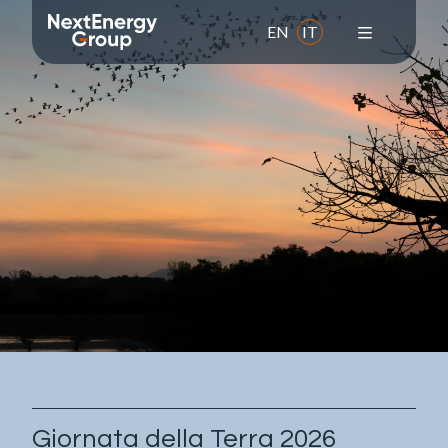
EN
IT
Il Gruppo
Chi siamo
Missione
Valori
Storia
Leadership team
Responsabilità sociale d'impresa
Premi e adesioni
Giornata della Terra 2026