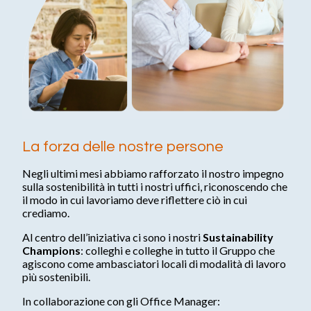
Impatto
Aree di intervento
Filiera di approvvigionamento
Salute e sicurezza
Report e pubblicazioni
La forza delle nostre persone
Documenti e report ESG
Le nostre idee
Negli ultimi mesi abbiamo rafforzato il nostro impegno
sulla sostenibilità in tutti i nostri uffici, riconoscendo che
il modo in cui lavoriamo deve riflettere ciò in cui
Lavora con noi
crediamo.
Al centro dell’iniziativa ci sono i nostri
Sustainability
Cosa offriamo
Champions
: colleghi e colleghe in tutto il Gruppo che
Smart working
agiscono come ambasciatori locali di modalità di lavoro
Ambiente internazionale
più sostenibili.
Sostenibilità in Azione
In collaborazione con gli Office Manager: