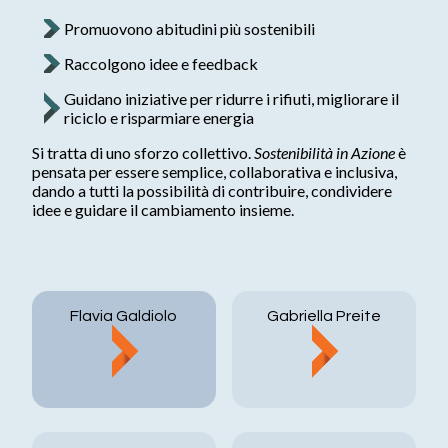
Diversità, equità e inclusione
Promuovono abitudini più sostenibili
Offerte di Lavoro
Processo di selezione
Raccolgono idee e feedback
Early Careers
Guidano iniziative per ridurre i rifiuti, migliorare il
riciclo e risparmiare energia
Notizie e media
Si tratta di uno sforzo collettivo.
Sostenibilità in Azione
è
pensata per essere semplice, collaborativa e inclusiva,
Cosa c'è di nuovo
dando a tutti la possibilità di contribuire, condividere
idee e guidare il cambiamento insieme.
Galleria multimediale
Contatti
Flavia Galdiolo
Gabriella Preite
Le nostre sedi
Contattaci