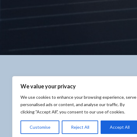
We value your privacy
We use cookies to enhance your browsing experience, serve
La nostra Missione
personalised ads or content, and analyse our traffic. By
clicking "Accept All", you consent to our use of cookies.
Customise
Reject All
Accept All