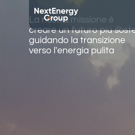
La nostra missione è
creare un futuro più soste
guidando la transizione
verso l'energia pulita
Il Gruppo
Divisi
Chi siamo
Starligh
Missione
NextEne
Valori
WiseEn
Storia
NextST
Leadership team
NextEne
Responsabilità sociale d'impresa