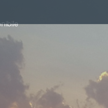
nibile
oni Operative
Strategia
d'Investimento
t
Come operiamo
rgy Capital
Dove operiamo
ergy
Track record
EP
rgy Foundation