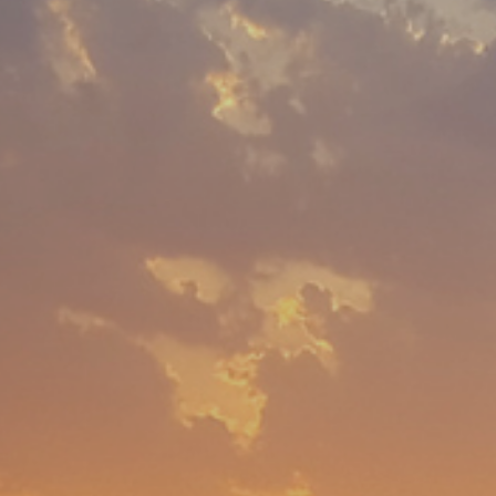
a con noi
Notizie e media
friamo
Cosa c'è di nuovo
 working
Galleria multimediale
nte internazionale
ibilità in Azione
à, equità e inclusione
di Lavoro
sso di selezione
 Careers