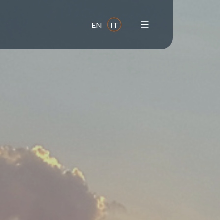
EN
IT
Sostenibilità e ESG
Impegni
Impatto
Aree di intervento
Filiera di approvvigionamento
Salute e sicurezza