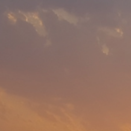
Premi e adesioni
Report e
Lavor
pubblicazioni
Cosa of
Documenti e report ESG
Smart
Ambie
Le nostre idee
Sosten
Diversit
Offerte 
Proce
Early