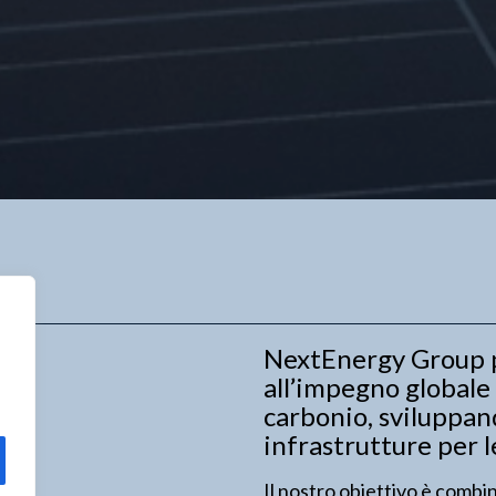
NextEnergy Group 
all’impegno globale 
carbonio, sviluppan
infrastrutture per l
Il nostro obiettivo è combi