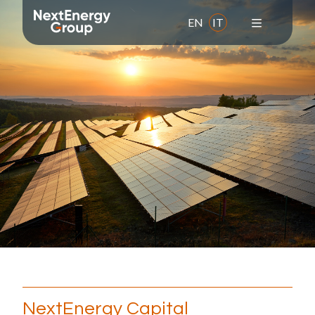
EN
IT
Il Gruppo
Chi siamo
Missione
Valori
Storia
Leadership team
Responsabilità sociale d'impresa
Premi e adesioni
NextEnergy Capital