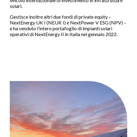
veicolo internazionale di investimento in infrastrutture
Impatto
solari.
Aree di intervento
Gestisce inoltre altri due fondi di private equity –
Filiera di approvvigionamento
NextEnergy UK I (NEUK I) e NextPower V ESG (NPV) –
e ha venduto l’intero portafoglio di impianti solari
Salute e sicurezza
operativi di NextEnergy II in Italia nel gennaio 2022.
Report e pubblicazioni
Documenti e report ESG
Le nostre idee
Lavora con noi
Cosa offriamo
Smart working
Ambiente internazionale
Sostenibilità in Azione