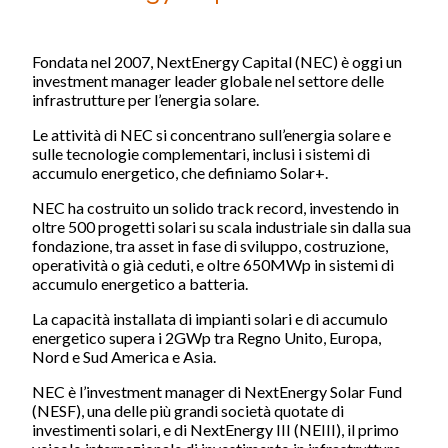
Divisioni Operative
Starlight
Fondata nel 2007, NextEnergy Capital (NEC) è oggi un
investment manager leader globale nel settore delle
NextEnergy Capital
infrastrutture per l’energia solare.
WiseEnergy
Le attività di NEC si concentrano sull’energia solare e
NextSTEP
sulle tecnologie complementari, inclusi i sistemi di
NextEnergy Foundation
accumulo energetico, che definiamo Solar+.
NEC ha costruito un solido track record, investendo in
Strategia d'Investimento
oltre 500 progetti solari su scala industriale sin dalla sua
fondazione, tra asset in fase di sviluppo, costruzione,
operatività o già ceduti, e oltre 650MWp in sistemi di
Come operiamo
accumulo energetico a batteria.
Dove operiamo
La capacità installata di impianti solari e di accumulo
Track record
energetico supera i 2GWp tra Regno Unito, Europa,
Nord e Sud America e Asia.
Sostenibilità e ESG
NEC è l’investment manager di NextEnergy Solar Fund
(NESF), una delle più grandi società quotate di
investimenti solari, e di NextEnergy III (NEIII), il primo
Impegni