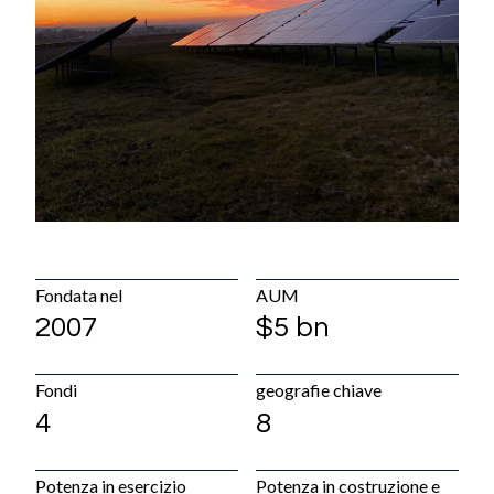
Diversità, equità e inclusione
Offerte di Lavoro
Processo di selezione
Early Careers
Notizie e media
Cosa c'è di nuovo
Galleria multimediale
Fondata nel
AUM
Contatti
2007
$5 bn
Le nostre sedi
Contattaci
Fondi
geografie chiave
4
8
Potenza in esercizio
Potenza in costruzione e