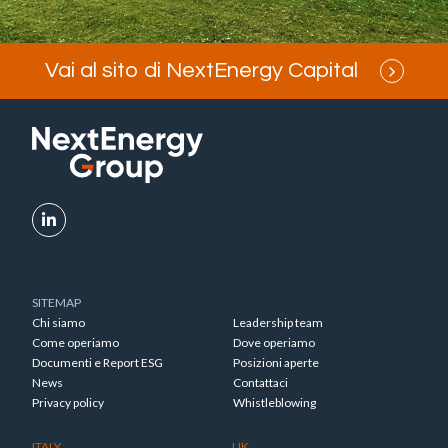
Vai al sito di NextEnergy Capital
SITEMAP
Chi siamo
Leadership team
Come operiamo
Dove operiamo
Documenti e Report ESG
Posizioni aperte
News
Contattaci
Privacy policy
Whistleblowing
ITALY
UK