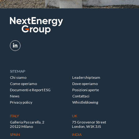
SITEMAP
Chi siamo
Leadership team
Come operiamo
Dove operiamo
Documenti e Report ESG
Posizioni aperte
News
Contattaci
Privacy policy
Whistleblowing
ITALY
UK
Galleria Passarella, 2
75 Grosvenor Street
20122 Milano
London, W1K 3JS
SPAIN
INDIA