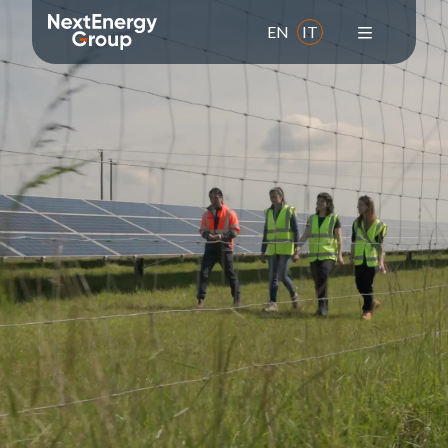
EN
IT
Il Gruppo
Chi siamo
Missione
Valori
Storia
Leadership team
Responsabilità sociale d'impresa
Premi e adesioni