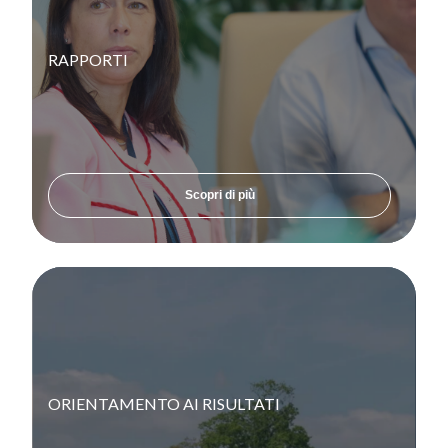
Impatto
Aree di intervento
RAPPORTI
Filiera di approvvigionamento
Salute e sicurezza
Report e pubblicazioni
Scopri di più
Documenti e report ESG
Le nostre idee
Lavora con noi
Cosa offriamo
Smart working
Ambiente internazionale
ORIENTAMENTO AI RISULTATI
Sostenibilità in Azione