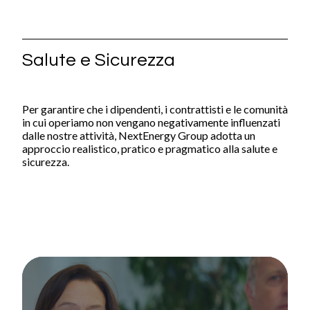
Divisioni Operative
Starlight
NextEnergy Capital
Salute e Sicurezza
WiseEnergy
NextSTEP
Per garantire che i dipendenti, i contrattisti e le comunità
NextEnergy Foundation
in cui operiamo non vengano negativamente influenzati
dalle nostre attività, NextEnergy Group adotta un
approccio realistico, pratico e pragmatico alla salute e
Strategia d'Investimento
sicurezza.
Come operiamo
Dove operiamo
Track record
Sostenibilità e ESG
Impegni