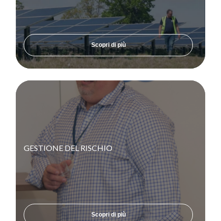
Diversità, equità e inclusione
Offerte di Lavoro
Processo di selezione
Early Careers
Scopri di più
Notizie e media
Cosa c'è di nuovo
Galleria multimediale
Contatti
GESTIONE DEL RISCHIO
Le nostre sedi
Contattaci
Scopri di più