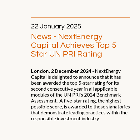
Divisioni Operative
Starlight
NextEnergy Capital
22 January 2025
WiseEnergy
News - NextEnergy
NextSTEP
Capital Achieves Top 5
NextEnergy Foundation
Star UN PRI Rating
Strategia d'Investimento
London, 2 December 2024
–NextEnergy
Capital is delighted to announce that it has
been awarded the top 5-star rating for its
Come operiamo
second consecutive year in all applicable
Dove operiamo
modules of the UN PRI’s 2024 Benchmark
Assessment. A five-star rating, the highest
Track record
possible score, is awarded to those signatories
that demonstrate leading practices within the
responsible investment industry.
Sostenibilità e ESG
Impegni