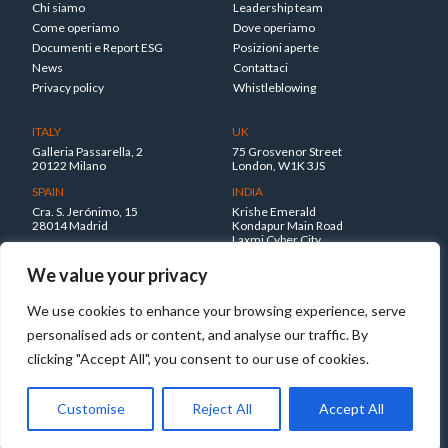
Chi siamo
Leadership team
Come operiamo
Dove operiamo
Documenti e Report ESG
Posizioni aperte
News
Contattaci
Privacy policy
Whistleblowing
ITALY
UK
Galleria Passarella, 2
75 Grosvenor Street
20122 Milano
London, W1K 3JS
SPAIN
INDIA
Cra. S. Jerónimo, 15
Krishe Emerald
28014 Madrid
Kondapur Main Road
Laxmi Cyber City
Hyderabad 500045
We value your privacy
No Result
Website Carbon
We use cookies to enhance your browsing experience, serve
personalised ads or content, and analyse our traffic. By
clicking "Accept All", you consent to our use of cookies.
© 2026 - NextEnergy Group. All rights reserved.
design/website: chalk
Customise
Reject All
Accept All