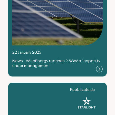
Diversità, equità e inclusione
Offerte di Lavoro
Processo di selezione
Early Careers
Notizie e media
Cosa c'è di nuovo
22 January 2025
Galleria multimediale
News - WiseEnergy reaches 2.5GW of capacity
under management
Contatti
Le nostre sedi
Pubblicato da
Contattaci