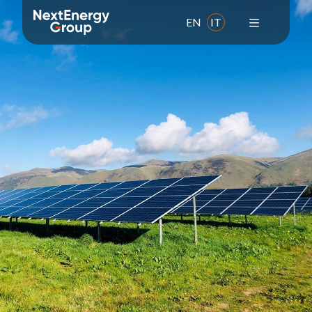
EN
IT
Il Gruppo
Chi siamo
Missione
Valori
Storia
Leadership team
Responsabilità sociale d'impresa
Premi e adesioni