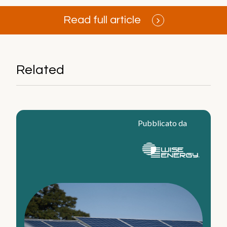
Impatto
Read full article
Aree di intervento
Filiera di approvvigionamento
Salute e sicurezza
Related
Report e pubblicazioni
Documenti e report ESG
Le nostre idee
Pubblicato da
Lavora con noi
Cosa offriamo
Smart working
Ambiente internazionale
Sostenibilità in Azione